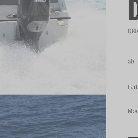
DRI
ab
Far
Mod