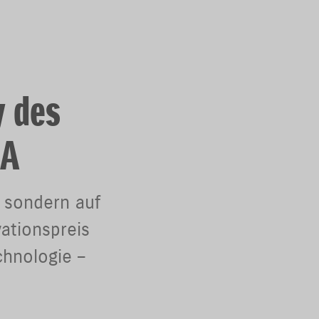
y des
MA
, sondern auf
ationspreis
hnologie –