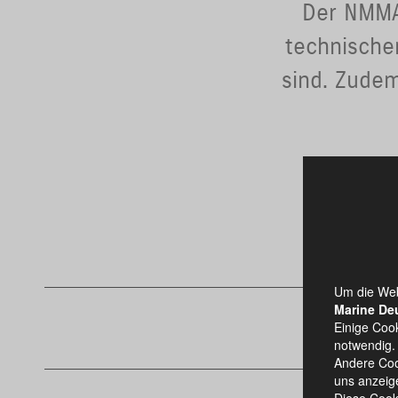
Der NMMA 
technischen
sind. Zudem
Um die Web
Marine De
Einige Cook
notwendig.
Andere Coo
uns anzeige
Diese Cook