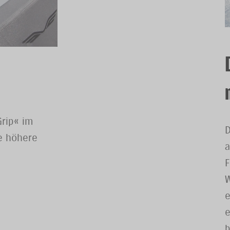
Grip« im
D
e höhere
a
F
W
e
e
b