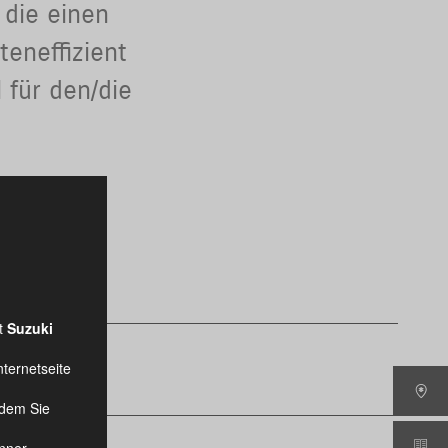
 die einen
teneffizient
 für den/die
rt
Suzuki
nternetseite
ndem Sie
nner