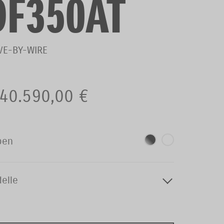
DF350AT
VE-BY-WIRE
40.590,00 €
ben
elle