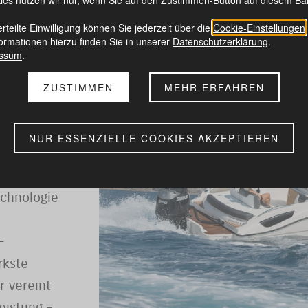
erteilte Einwilligung können Sie jederzeit über die
Cookie-Einstellungen
ormationen hierzu finden Sie in unserer
Datenschutzerklärung
.
essum
.
ZUSTIMMEN
MEHR ERFAHREN
logie
NUR ESSENZIELLE COOKIES AKZEPTIEREN
echnologie
-
rkste
r vereint
eistung –