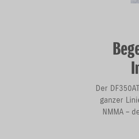
Bege
I
Der DF350AT 
ganzer Lin
NMMA – de