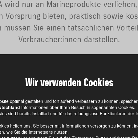
wird nur an Marineprodukte verliehen,
 Vorsprung bieten, praktisch sowie kos
 müssen Sie einen tatsächlichen Vorteil
Verbraucher:innen darstellen.
Katalog Außenbordmotoren
Wir verwenden Cookies
site optimal gestalten und fortlaufend verbessern zu können, speiche
utschland
Informationen über Ihren Besuch in sogenannten Cookies.
Highlight
Ausstattung
Technik
ies sind bereits installiert und für das reibungslose Funktionieren der I
kies helfen uns, Sie besser mit Informationen versorgen zu können, i
n, wie Sie die Internetseite nutzen.
ies nutzen wir nur, wenn Sie auf den Zustimmen-Button auf diesem Ba