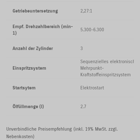
Getriebeuntersetzung
2,27:1
Empf. Drehzahlbereich (min-
5.300-6.300
1)
Anzahl der Zylinder
3
Sequenzielles elektronisches
Einspritzsystem
Mehrpunkt-
Kraftstoffeinspritzsystem
Startsytem
Elektrostart
Ölfüllmenge (l)
2.7
Unverbindliche Preisempfehlung (inkl. 19% MwSt. zzgl.
Nebenkosten)